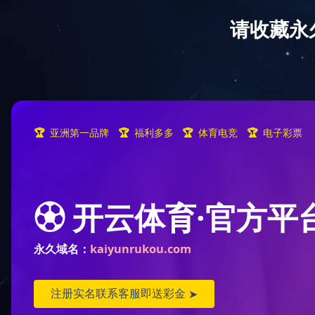
开云集团官网(中国)官方网站
|
乐鱼官方站页面登录入口
|
乐鱼
官方网站
|
开云集团官网(中国)官方网站
|