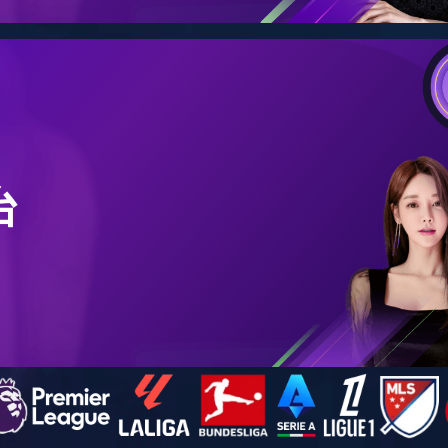
在线咨询
相关产品
集的低成本建设，公司通过科技创新，实现“三免一降”（即免停电、免布线、
综合成本降低约70%，让环保“全过程监测”大面积推广成为可能。