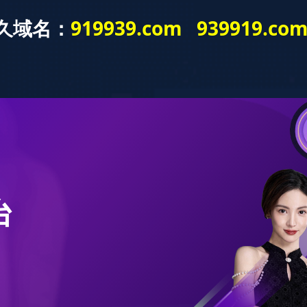
首页
关于公司
开云(中国)
电监控
▪ 免停电
▪ 免布线
▪ 免调试
▪ 降成本