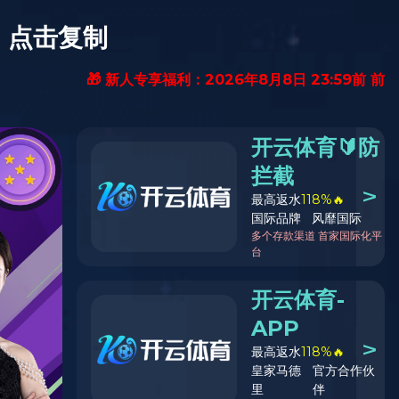
开云手机入口官网
开云(中国)
新闻热点
拨打热线了解更多