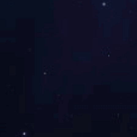
园区智慧平台升级建设方案
园区智慧管理平台