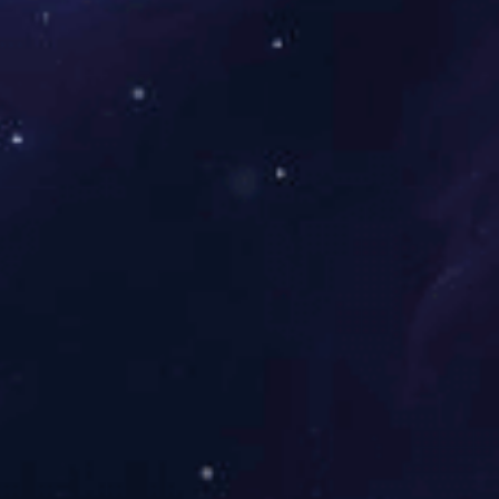
开云手机入口官网